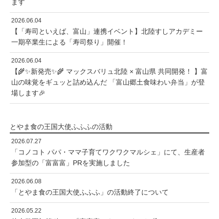
ます
2026.06.04
【「寿司といえば、富山」連携イベント】北陸すしアカデミー
一期卒業生による「寿司祭り」開催！
2026.06.04
【🌾✨新発売✨🌾 マックスバリュ北陸 × 富山県 共同開発！ 】富
山の味覚をギュッと詰め込んだ 「富山郷土食味わい弁当」が登
場します🎉
とやま食の王国大使ふふふの活動
2026.07.27
「コノコト パパ・ママ子育てワクワクマルシェ」にて、生産者
参加型の「富富富」PRを実施しました
2026.06.08
「とやま食の王国大使ふふふ」の活動終了について
2026.05.22