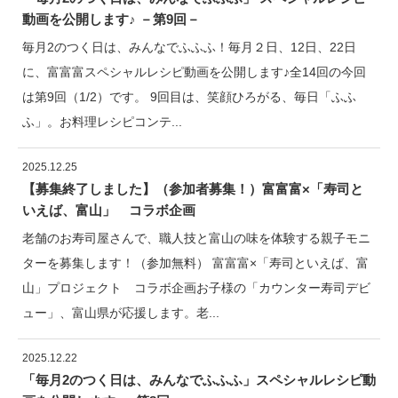
動画を公開します♪ －第9回－
毎月2のつく日は、みんなでふふふ！毎月２日、12日、22日
に、富富富スペシャルレシピ動画を公開します♪全14回の今回
は第9回（1/2）です。 9回目は、笑顔ひろがる、毎日「ふふ
ふ」。お料理レシピコンテ...
2025.12.25
【募集終了しました】（参加者募集！）富富富×「寿司と
いえば、富山」 コラボ企画
老舗のお寿司屋さんで、職人技と富山の味を体験する親子モニ
ターを募集します！（参加無料） 富富富×「寿司といえば、富
山」プロジェクト コラボ企画お子様の「カウンター寿司デビ
ュー」、富山県が応援します。老...
2025.12.22
「毎月2のつく日は、みんなでふふふ」スペシャルレシピ動