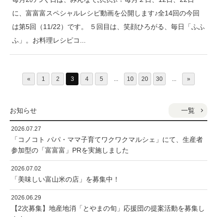
に、富富富スペシャルレシピ動画を公開します♪全14回の今回
は第5回（11/22）です。 ５回目は、笑顔ひろがる、毎日「ふふ
ふ」。お料理レシピコ...
«
1
2
3
4
5
...
10
20
30
...
»
一覧
お知らせ
2026.07.27
「コノコト パパ・ママ子育てワクワクマルシェ」にて、生産者
参加型の「富富富」PRを実施しました
2026.07.02
「美味しい富山米の店」を募集中！
2026.06.29
【2次募集】地産地消「とやまの旬」応援団の提案活動を募集し