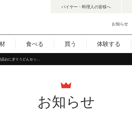
バイヤー・料理人
の皆様へ
お知らせ
材
食べる
買う
体験する
【終了しました】池田航さん考案！「富富富」絶品おにぎりうどんセットが呉羽PA（下り）に登場！🍙
お知らせ