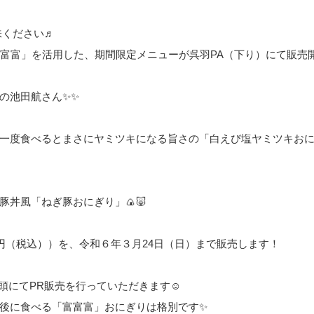
味ください♬
富富富」を活用した、期間限定メニューが呉羽PA（下り）にて販売
の池田航さん✨✨
一度食べるとまさにヤミツキになる旨さの「白えび塩ヤミツキお
丼風「ねぎ豚おにぎり」🍙🐷
円（税込））を、令和６年３月24日（日）まで販売します！
、店頭にてPR販売を行っていただきます☺
後に食べる「富富富」おにぎりは格別です✨