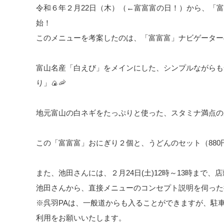
令和６年２月22日（木）（←富富富の日！）から、「
始！
このメニューを考案したのは、「富富富」ナビゲーター
富山名産「白えび」をメインにした、シンプルながらも
り」🍙🦐
地元富山の白ネギをたっぷりと使った、スタミナ満点の豚
この「富富富」おにぎり２個と、うどんのセット（880
また、池田さんには、２月24日(土)12時～13時まで
池田さんから、直接メニューのコンセプト説明を伺った
※呉羽PAは、一般道からも入ることができますが、駐
利用をお願いいたします。