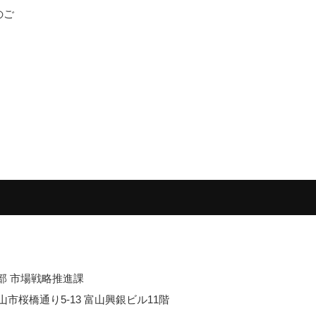
のご
部 市場戦略推進課
 富山市桜橋通り5-13 富山興銀ビル11階