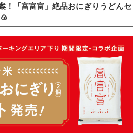
案！「富富富」絶品おにぎりうどんセ
🍙