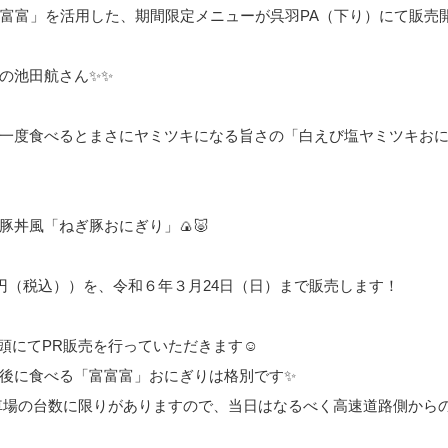
富富富」を活用した、期間限定メニューが呉羽PA（下り）にて販売
の池田航さん✨✨
一度食べるとまさにヤミツキになる旨さの「白えび塩ヤミツキお
丼風「ねぎ豚おにぎり」🍙🐷
円（税込））を、令和６年３月24日（日）まで販売します！
、店頭にてPR販売を行っていただきます☺
後に食べる「富富富」おにぎりは格別です✨
車場の台数に限りがありますので、当日はなるべく高速道路側から