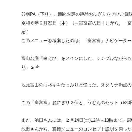
呉羽PA（下り）、期間限定の絶品おにぎりをぜひご賞
令和６年２月22日（木）（←富富富の日！）から、「
始！
このメニューを考案したのは、「富富富」ナビゲーター
富山名産「白えび」をメインにした、シンプルながらも
り」🍙🦐
地元富山の白ネギをたっぷりと使った、スタミナ満点の豚
この「富富富」おにぎり２個と、うどんのセット（880
また、池田さんには、２月24日(土)12時～13時まで
池田さんから、直接メニューのコンセプト説明を伺った