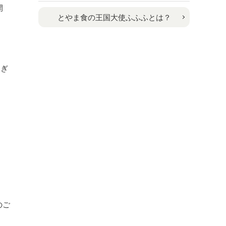
開
とやま食の王国大使ふふふとは？
にぎ
のご