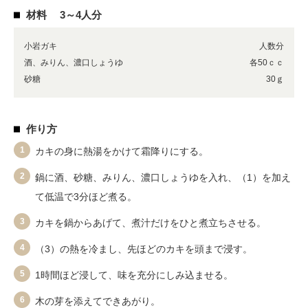
材料
3～4人分
小岩ガキ
人数分
酒、みりん、濃口しょうゆ
各50ｃｃ
砂糖
30ｇ
作り方
1
カキの身に熱湯をかけて霜降りにする。
2
鍋に酒、砂糖、みりん、濃口しょうゆを入れ、（1）を加え
て低温で3分ほど煮る。
3
カキを鍋からあげて、煮汁だけをひと煮立ちさせる。
4
（3）の熱を冷まし、先ほどのカキを頭まで浸す。
5
1時間ほど浸して、味を充分にしみ込ませる。
6
木の芽を添えてできあがり。