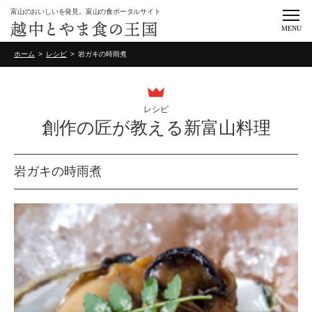
富山のおいしいを発見。富山の食ポータルサイト
MENU
ホーム
レシピ
岩ガキの時雨煮
レシピ
創作の匠が教える新富山料理
岩ガキの時雨煮