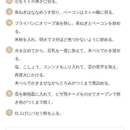
2
①を１ｃｍ厚さに切る。
3
長ねぎはななめうす切り、ベーコンは２ｃｍ幅に切る。
4
フライパンにオリーブ油を熱し、長ねぎとベーコンを炒め
る。
米粉を入れ、弱火で３分ほど色づかないように炒める。
5
火を止めてから、豆乳を一度に加えて、木べらでかき混ぜ
る。
塩、こしょう、コンソメをふり入れて、②の里芋を加え、
再度火にかける。
木べらでかきまぜながらとろみがつくまで煮詰める。
6
⑤を耐熱皿に入れて、ピザ用チーズをのせてオーブンで焼
き色がつくまで焼く。
7
仕上げにパセリ粉をふる。