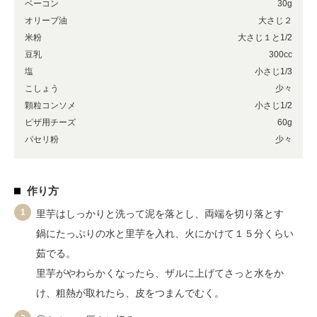
ベーコン
30g
オリーブ油
大さじ２
米粉
大さじ１と1/2
豆乳
300cc
塩
小さじ1/3
こしょう
少々
顆粒コンソメ
小さじ1/2
ピザ用チーズ
60g
パセリ粉
少々
作り方
1
里芋はしっかりと洗って泥を落とし、両端を切り落とす
鍋にたっぷりの水と里芋を入れ、火にかけて１５分くらい
茹でる。
里芋がやわらかくなったら、ザルに上げてさっと水をか
け、粗熱が取れたら、皮をつまんでむく。