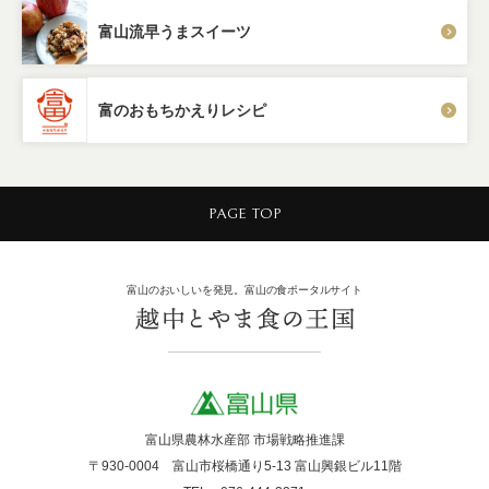
富山流早うまスイーツ
富のおもちかえりレシピ
PAGE TOP
富山のおいしいを発見。富山の食ポータルサイト
富山県農林水産部 市場戦略推進課
〒930-0004 富山市桜橋通り5-13 富山興銀ビル11階