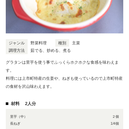
ジャンル
野菜料理
種別
主菜
調理方法
茹でる、炒める、煮る
グラタンは里芋を使う事でふっくらホクホクな食感を味わえま
す。
料理には上市町特産の生姜や、ねぎも使っているので上市町特産
の食材を沢山味わえます。
材料
2人分
里芋（中）
２個
長ねぎ
1/4個