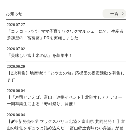
一覧
お知らせ
2026.07.27
「コノコト パパ・ママ子育てワクワクマルシェ」にて、生産者
参加型の「富富富」PRを実施しました
2026.07.02
「美味しい富山米の店」を募集中！
2026.06.29
【2次募集】地産地消「とやまの旬」応援団の提案活動を募集し
ます
2026.06.04
【「寿司といえば、富山」連携イベント】北陸すしアカデミー
一期卒業生による「寿司祭り」開催！
2026.06.04
【🌾✨新発売✨🌾 マックスバリュ北陸 × 富山県 共同開発！ 】富
山の味覚をギュッと詰め込んだ 「富山郷土食味わい弁当」が登