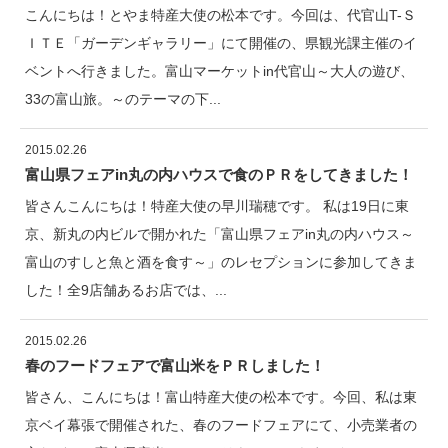
こんにちは！とやま特産大使の松本です。今回は、代官山T-Ｓ
ＩＴＥ「ガーデンギャラリー」にて開催の、県観光課主催のイ
ベントへ行きました。富山マーケットin代官山～大人の遊び、
33の富山旅。～のテーマの下...
2015.02.26
富山県フェアin丸の内ハウスで食のＰＲをしてきました！
皆さんこんにちは！特産大使の早川瑞穂です。 私は19日に東
京、新丸の内ビルで開かれた「富山県フェアin丸の内ハウス～
富山のすしと魚と酒を食す～」のレセプションに参加してきま
した！全9店舗あるお店では、...
2015.02.26
春のフードフェアで富山米をＰＲしました！
皆さん、こんにちは！富山特産大使の松本です。今回、私は東
京ベイ幕張で開催された、春のフードフェアにて、小売業者の