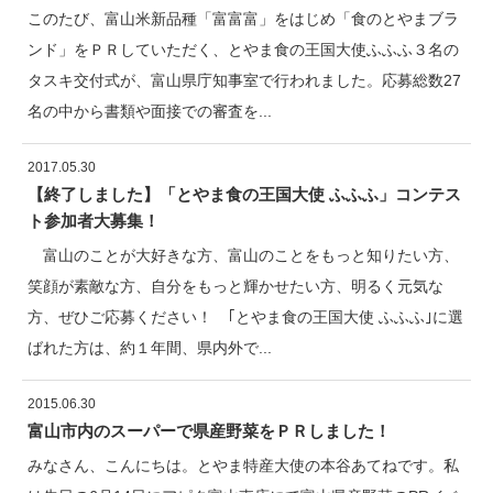
このたび、富山米新品種「富富富」をはじめ「食のとやまブラ
ンド」をＰＲしていただく、とやま食の王国大使ふふふ３名の
タスキ交付式が、富山県庁知事室で行われました。応募総数27
名の中から書類や面接での審査を...
2017.05.30
【終了しました】「とやま食の王国大使 ふふふ」コンテス
ト参加者大募集！
富山のことが大好きな方、富山のことをもっと知りたい方、
笑顔が素敵な方、自分をもっと輝かせたい方、明るく元気な
方、ぜひご応募ください！ ｢とやま食の王国大使 ふふふ｣に選
ばれた方は、約１年間、県内外で...
2015.06.30
富山市内のスーパーで県産野菜をＰＲしました！
みなさん、こんにちは。とやま特産大使の本谷あてねです。私