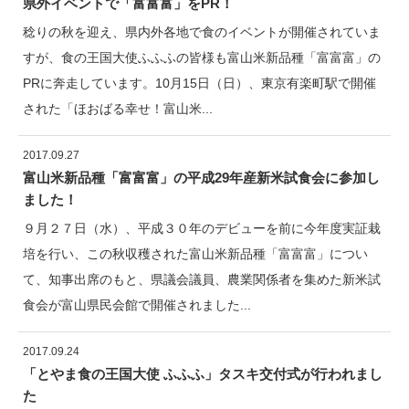
県外イベントで「富富富」をPR！
稔りの秋を迎え、県内外各地で食のイベントが開催されていま
すが、食の王国大使ふふふの皆様も富山米新品種「富富富」の
PRに奔走しています。10月15日（日）、東京有楽町駅で開催
された「ほおばる幸せ！富山米...
2017.09.27
富山米新品種「富富富」の平成29年産新米試食会に参加し
ました！
９月２７日（水）、平成３０年のデビューを前に今年度実証栽
培を行い、この秋収穫された富山米新品種「富富富」につい
て、知事出席のもと、県議会議員、農業関係者を集めた新米試
食会が富山県民会館で開催されました...
2017.09.24
「とやま食の王国大使 ふふふ」タスキ交付式が行われまし
た