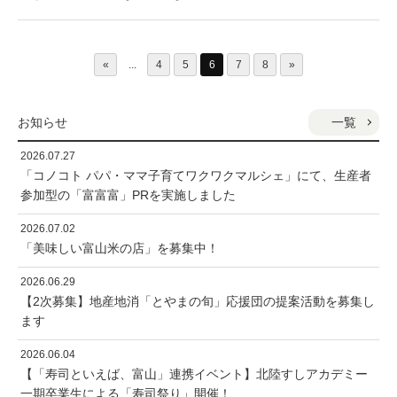
«
...
4
5
6
7
8
»
一覧
お知らせ
2026.07.27
「コノコト パパ・ママ子育てワクワクマルシェ」にて、生産者
参加型の「富富富」PRを実施しました
2026.07.02
「美味しい富山米の店」を募集中！
2026.06.29
【2次募集】地産地消「とやまの旬」応援団の提案活動を募集し
ます
2026.06.04
【「寿司といえば、富山」連携イベント】北陸すしアカデミー
一期卒業生による「寿司祭り」開催！