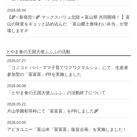
2026.06.04
【🌾✨新発売✨🌾 マックスバリュ北陸 × 富山県 共同開発！ 】富
山の味覚をギュッと詰め込んだ 「富山郷土食味わい弁当」が登
場します🎉
とやま食の王国大使ふふふの活動
2026.07.27
「コノコト パパ・ママ子育てワクワクマルシェ」にて、生産者
参加型の「富富富」PRを実施しました
2026.06.08
「とやま食の王国大使ふふふ」の活動終了について
2026.05.22
片山学園初等科にて「富富富」をPRしました🌾
2026.03.05
アピタユニー「富山米『富富富』販促企画」を実施しました！