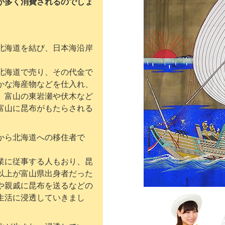
が多く消費されるのでしょ
北海道を結び、日本海沿岸
北海道で売り、その代金で
かな海産物などを仕入れ、
。富山の東岩瀬や伏木など
富山に昆布がもたらされる
から北海道への移住者で
業に従事する人もおり、昆
以上が富山県出身者だった
や親戚に昆布を送るなどの
生活に浸透していきまし