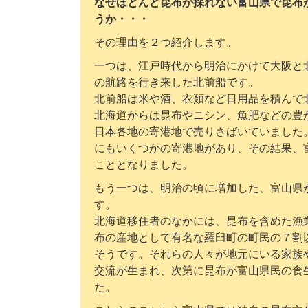
なぜほとんど昆布が採れない富山県で昆布
うか・・・
その理由を２つ紹介します。
一つは、江戸時代から明治にかけて大阪と
の航路を行き来した北前船です。
北前船は米や酒、衣類など日用品を積んで
北海道からは昆布やニシン、魚肥などの豊
日本各地の寄港地で売りさばいていました
にもいくつかの寄港地があり、その結果、
こととなりました。
もう一つは、明治の頃に増加した、富山県
す。
北海道移住者のなかには、昆布を含めた漁
布の産地として有名な羅臼町の町民の７割
そうです。それらの人々が地元にいる家族
交流が生まれ、次第に昆布が富山県民の食
た。