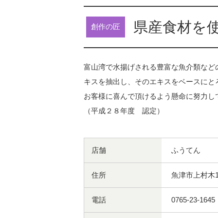
県産食材を
創作の匠
富山湾で水揚げされる豊富な魚介類など
キスを抽出し、そのエキスをベースにと
お客様に喜んで頂けるよう懸命に努力し
（平成２８年度 認定）
店舗
ふうてん
住所
魚津市上村木1-
電話
0765-23-1645