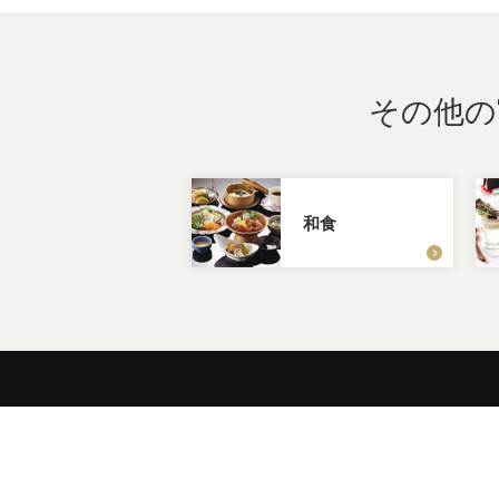
その他の
和食