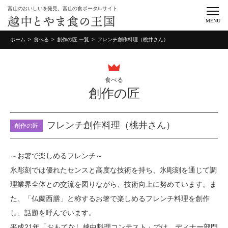
富山のおいしいを発見。富山の食ポータルサイト
MENU
ホーム
食べる
創作の匠 一覧
フレンチ創作料理（桃井さん）
食べる
創作の匠
フレンチ創作料理（桃井さん）
創作の匠
～お箸で楽しめるフレンチ～
氷彫刻では優れたセンスと高度な技術を持ち、氷彫刻を通じて調
理業界全体との交流を図りながら、技術向上に努めています。ま
た、「仏蘭西膳」と称するお箸で楽しめるフレンチ料理を創作
し、話題を呼んでいます。
平成21年「おもてなし越中料理コンテスト」では、ディナー部門