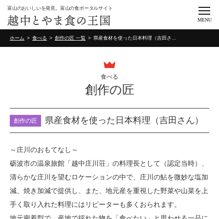
富山のおいしいを発見。富山の食ポータルサイト
MENU
ホーム
食べる
創作の匠 一覧
県産食材を使った日本料理（吉田さん）
食べる
創作の匠
県産食材を使った日本料理（吉田さん）
創作の匠
～庄川のおもてなし～
砺波市の温泉旅館「越中庄川荘」の料理長として（認定当時）、
清らかな庄川を望むロケーションの中で、庄川の鮎を微妙な塩加
減、焼き加減で提供し、また、地元産を重視した野菜や山菜を上
手く取り入れた料理にはリピーターも多くおられます。
地元密着型で、産地で採れた物を「食べたい」と思わせる一品に