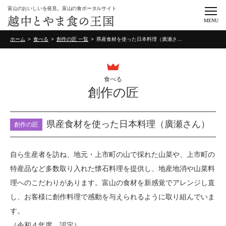
富山のおいしいを発見。富山の食ポータルサイト
MENU
ホーム
食べる
創作の匠 一覧
県産食材を使った日本料理（廣瀬さん）
食べる
創作の匠
県産食材を使った日本料理（廣瀬さん）
創作の匠
自ら生産者を訪ね、地元・上市町の山で採れた山菜や、上市町の
特産品など多数取り入れた懐石料理を提供し、地産地消や山菜料
理へのこだわりがあります。富山の食材を新感覚でアレンジし直
し、お客様に創作料理で感動を与えられるように取り組んでいま
す。
（令和４年度 認定）