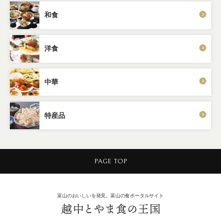
和食
洋食
中華
特産品
PAGE TOP
富山のおいしいを発見。富山の食ポータルサイト