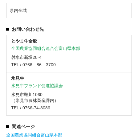
県内全域
お問い合わせ先
とやま牛全般
全国農業協同組合連合会富山県本部
射水市新堀28-4
TEL / 0766－86－3700
氷見牛
氷見牛ブランド促進協議会
氷見市鞍川1060
（氷見市農林畜産課内）
TEL / 0766-74-8086
関連ページ
全国農業協同組合富山県本部