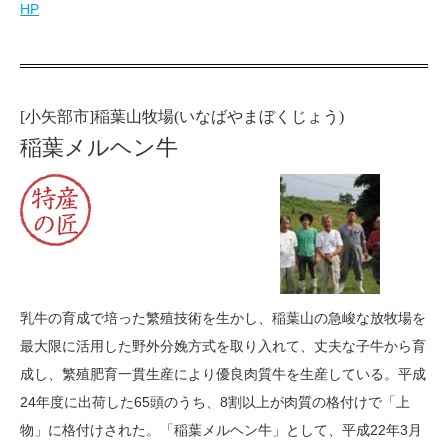
HP
[小矢部市]稲葉山牧場(いなばやまぼくじょう)
稲葉メルヘン牛
乳牛の育成で培った繁殖技術を生かし、稲葉山の急峻な放牧場を
最大限に活用した野外分娩方式を取り入れて、丈夫な子牛から育
成し、繁殖肥育一貫生産により優良肉質牛を生産している。平成
24年度に出荷した65頭のうち、8割以上が肉質の格付けで「上
物」に格付けされた。「稲葉メルヘン牛」として、平成22年3月