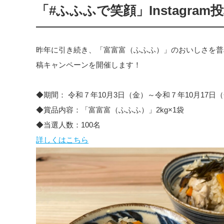
「#ふふふで笑顔」Instagr
昨年に引き続き、「富富富（ふふふ）」のおいしさを普段の
稿キャンペーンを開催します！
◆期間： 令和７年10月3日（金）～令和７年10月17日
◆賞品内容：「富富富（ふふふ）」2kg×1袋
◆当選人数：100名
詳しくはこちら