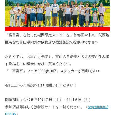
「富富富」を使った期間限定メニューを、首都圏や中京・関西地
区も含む富山県内外の飲食店や宿泊施設で提供中です🍚✨
お近くでも、お出かけ先でも、富山の自信作と名店の技が生み出
す逸品をこの機会にぜひご賞味ください。
『「富富富」フェア2023参加店』ステッカーが目印です👀
召し上がった感想をぜひお聞かせください！
開催期間：令和５年10月７日（土）～11月６日（月）
参加店舗等詳しくは特設サイトをご覧ください。（
http://fufufu2
023.jp/
）