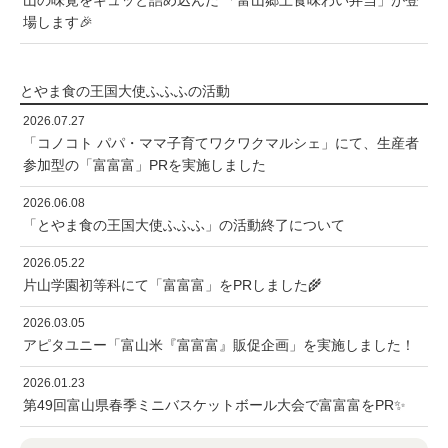
山の味覚をギュッと詰め込んだ 「富山郷土食味わい弁当」が登
場します🎉
とやま食の王国大使ふふふの活動
2026.07.27
「コノコト パパ・ママ子育てワクワクマルシェ」にて、生産者
参加型の「富富富」PRを実施しました
2026.06.08
「とやま食の王国大使ふふふ」の活動終了について
2026.05.22
片山学園初等科にて「富富富」をPRしました🌾
2026.03.05
アピタユニー「富山米『富富富』販促企画」を実施しました！
2026.01.23
第49回富山県春季ミニバスケットボール大会で富富富をPR✨