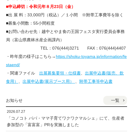
■申込締切：令和元年８月23日（金）
■出 展 料：33,000円（税込）／１小間
※附帯工事費等を除く
■募集小間数：55小間程度
■お問い合わせ先：越中とやま食の王国フェスタ実行委員会事務
局（富山県農林水産企画課内）
TEL：076(444)3271 FAX：076(444)4407
・昨年度の様子はこちら→
https://shoku-toyama.jp/information/fe
staend/
・関連ファイル
出展募集要領・仕様書
、
出展申込書(販売、飲
食用）
、
出展申込書(展示ブース用）
、
附帯工事等申込書
一覧
お知らせ
2026.07.27
「コノコト パパ・ママ子育てワクワクマルシェ」にて、生産者
参加型の「富富富」PRを実施しました