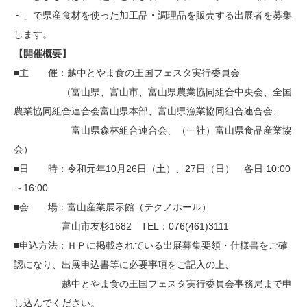
～」で県産食材を使った加工品・調理品を販売する出展者を募集
します。
【開催概要】
■主 催：越中とやま食の王国フェスタ実行委員会
（富山県、富山市、富山県農業協同組合中央会、全国
農業協同組合連合会富山県本部、富山県漁業協同組合連合会、
富山県森林組合連合会、（一社）富山県食品産業協
会）
■日 時：令和元年10月26日（土）、27日（日） 各日 10:00
～16:00
■会 場：富山産業展示館（テクノホール）
富山市友杉1682 TEL：076(461)3111
■申込方法：ＨＰに掲載されている出展募集要領・仕様書をご確
認になり、出展申込書等に必要事項をご記入の上、
越中とやま食の王国フェスタ実行委員会事務局まで申
し込んでください。