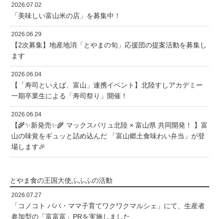
2026.07.02
「美味しい富山米の店」を募集中！
2026.06.29
【2次募集】地産地消「とやまの旬」応援団の提案活動を募集し
ます
2026.06.04
【「寿司といえば、富山」連携イベント】北陸すしアカデミー
一期卒業生による「寿司祭り」開催！
2026.06.04
【🌾✨新発売✨🌾 マックスバリュ北陸 × 富山県 共同開発！ 】富
山の味覚をギュッと詰め込んだ 「富山郷土食味わい弁当」が登
場します🎉
とやま食の王国大使ふふふの活動
2026.07.27
「コノコト パパ・ママ子育てワクワクマルシェ」にて、生産者
参加型の「富富富」PRを実施しました