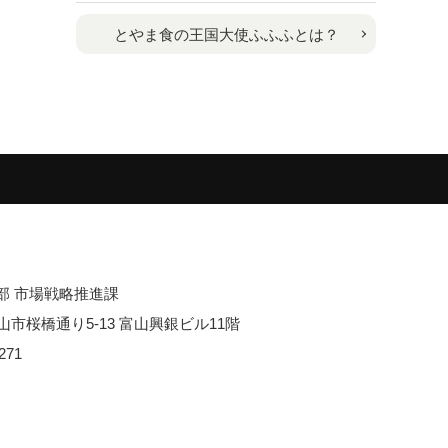
とやま食の王国大使ふふふとは？
部 市場戦略推進課
 富山市桜橋通り5-13 富山興銀ビル11階
271