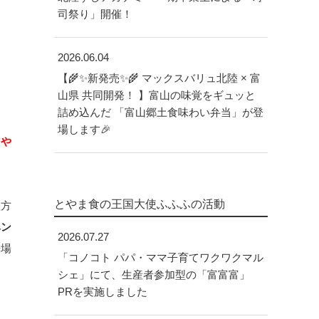
司祭り」開催！
2026.06.04
【🌾✨新発売✨🌾 マックスバリュ北陸 × 富
山県 共同開発！ 】富山の味覚をギュッと
詰め込んだ 「富山郷土食味わい弁当」が登
場します🎉
とや
とやま食の王国大使ふふふの活動
理方
ベン
2026.07.27
来場
「コノコト パパ・ママ子育てワクワクマル
シェ」にて、生産者参加型の「富富富」
PRを実施しました