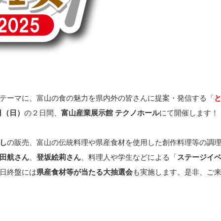
テーマに、富山の食の魅力を県内外の皆さんに提案・発信する「
日（日）
の２日間、
富山産業展示館 テクノホール
にて開催します！
し
の販売、富山の伝統料理や県産食材を使用した創作料理等の調
田航さん
、
登坂絵莉さん
、料理人や学生などによる「
ステージイ
日終盤には
県産食材等が当たる大抽選会
も実施します。是非、ご