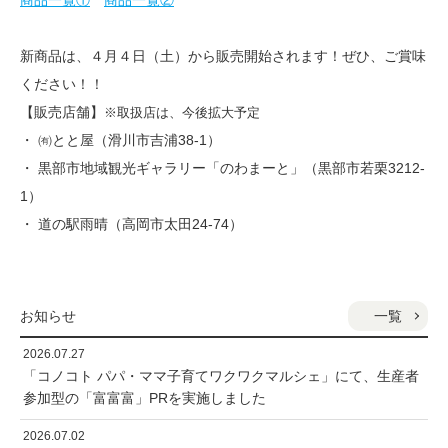
商品一覧①
商品一覧②
新商品は、４月４日（土）から販売開始されます！ぜひ、ご賞味
ください！！
【販売店舗】
※取扱店は、今後拡大予定
・ ㈲とと屋（滑川市吉浦38-1）
・ 黒部市地域観光ギャラリー「のわまーと」（黒部市若栗3212-
1）
・ 道の駅雨晴（高岡市太田24-74）
一覧
お知らせ
2026.07.27
「コノコト パパ・ママ子育てワクワクマルシェ」にて、生産者
参加型の「富富富」PRを実施しました
2026.07.02