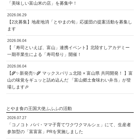
「美味しい富山米の店」を募集中！
2026.06.29
【2次募集】地産地消「とやまの旬」応援団の提案活動を募集し
ます
2026.06.04
【「寿司といえば、富山」連携イベント】北陸すしアカデミー
一期卒業生による「寿司祭り」開催！
2026.06.04
【🌾✨新発売✨🌾 マックスバリュ北陸 × 富山県 共同開発！ 】富
山の味覚をギュッと詰め込んだ 「富山郷土食味わい弁当」が登
場します🎉
とやま食の王国大使ふふふの活動
2026.07.27
「コノコト パパ・ママ子育てワクワクマルシェ」にて、生産者
参加型の「富富富」PRを実施しました