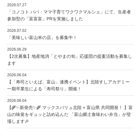
2026.07.27
「コノコト パパ・ママ子育てワクワクマルシェ」にて、生産者
参加型の「富富富」PRを実施しました
2026.07.02
「美味しい富山米の店」を募集中！
2026.06.29
【2次募集】地産地消「とやまの旬」応援団の提案活動を募集し
ます
2026.06.04
【「寿司といえば、富山」連携イベント】北陸すしアカデミー
一期卒業生による「寿司祭り」開催！
2026.06.04
【🌾✨新発売✨🌾 マックスバリュ北陸 × 富山県 共同開発！ 】富
山の味覚をギュッと詰め込んだ 「富山郷土食味わい弁当」が登
場します🎉