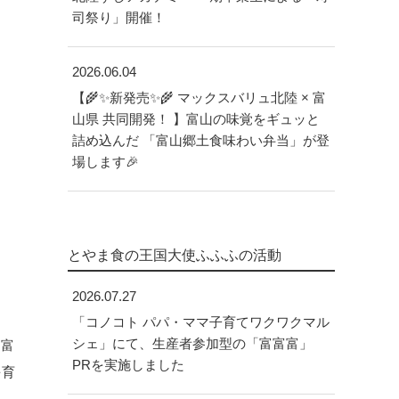
司祭り」開催！
2026.06.04
【🌾✨新発売✨🌾 マックスバリュ北陸 × 富
山県 共同開発！ 】富山の味覚をギュッと
詰め込んだ 「富山郷土食味わい弁当」が登
場します🎉
とやま食の王国大使ふふふの活動
2026.07.27
「コノコト パパ・ママ子育てワクワクマル
シェ」にて、生産者参加型の「富富富」
「富
PRを実施しました
を育