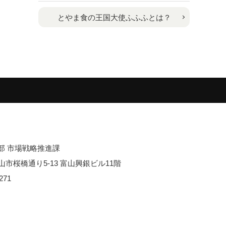
とやま食の王国大使ふふふとは？
部 市場戦略推進課
 富山市桜橋通り5-13 富山興銀ビル11階
271