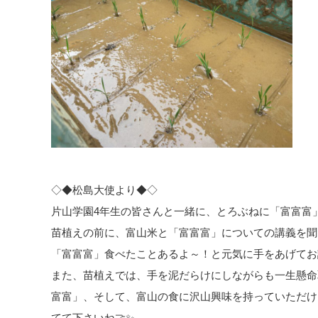
◇◆松島大使より◆◇
片山学園4年生の皆さんと一緒に、とろぶねに「富富富」
苗植えの前に、富山米と「富富富」についての講義を聞
「富富富」食べたことあるよ～！と元気に手をあげてお
また、苗植えでは、手を泥だらけにしながらも一生懸命
富富」、そして、富山の食に沢山興味を持っていただけ
てて下さいね🤝✨️