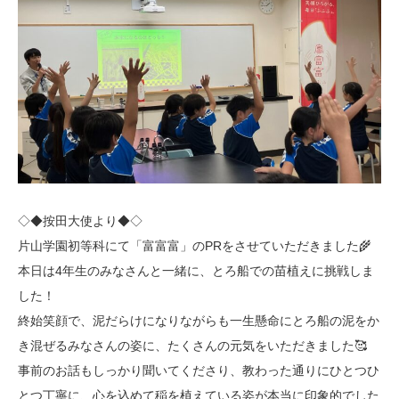
◇◆按田大使より◆◇
片山学園初等科にて「富富富」のPRをさせていただきました🌾
本日は4年生のみなさんと一緒に、とろ船での苗植えに挑戦しま
した！
終始笑顔で、泥だらけになりながらも一生懸命にとろ船の泥をか
き混ぜるみなさんの姿に、たくさんの元気をいただきました🥰
事前のお話もしっかり聞いてくださり、教わった通りにひとつひ
とつ丁寧に、心を込めて稲を植えている姿が本当に印象的でした