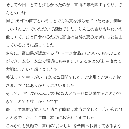
そして今回、とても嬉しかったのが「富山の果樹園すずなり」さ
んとのご縁
同じ“按田”の苗字ということでお写真を撮らせていただき、美味
しいりんごまでいただいて感激でした。りんごの香りも味わいも
優しくて、ひと口食べるたびに富山の自然の恵みがぎゅっと詰ま
っているように感じました
さらに、富山県が認定する「Eマーク食品」についても学ぶこと
ができ、安心・安全で環境にもやさしい“ふるさとの味”を改めて
大切にしたいと感じました✨
美味しくて幸せがいっぱいの2日間でした。ご来場くださった皆
さま、本当にありがとうございました
そして、昨年度のふふふ大使の3人とも一緒に活動することがで
きて、とても嬉しかったです
優しくて素敵な皆さんと過ごす時間は本当に楽しく、心が和むひ
とときでした。１年間、本当にお疲れさまでした
これからも笑顔で、富山の“おいしい”を全国へお届けできるよう