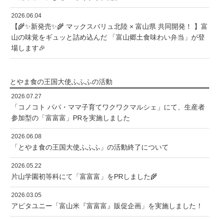
2026.06.04
【🌾✨新発売✨🌾 マックスバリュ北陸 × 富山県 共同開発！ 】富
山の味覚をギュッと詰め込んだ 「富山郷土食味わい弁当」が登
場します🎉
とやま食の王国大使ふふふの活動
2026.07.27
「コノコト パパ・ママ子育てワクワクマルシェ」にて、生産者
参加型の「富富富」PRを実施しました
2026.06.08
「とやま食の王国大使ふふふ」の活動終了について
2026.05.22
片山学園初等科にて「富富富」をPRしました🌾
2026.03.05
アピタユニー「富山米『富富富』販促企画」を実施しました！