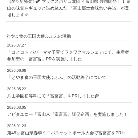
【🌾✨新発売✨🌾 マックスバリュ北陸 × 富山県 共同開発！ 】富
山の味覚をギュッと詰め込んだ 「富山郷土食味わい弁当」が登
場します🎉
とやま食の王国大使ふふふの活動
2026.07.27
「コノコト パパ・ママ子育てワクワクマルシェ」にて、生産者
参加型の「富富富」PRを実施しました
2026.06.08
「とやま食の王国大使ふふふ」の活動終了について
2026.05.22
片山学園初等科にて「富富富」をPRしました🌾
2026.03.05
アピタユニー「富山米『富富富』販促企画」を実施しました！
2026.01.23
第49回富山県春季ミニバスケットボール大会で富富富をPR✨