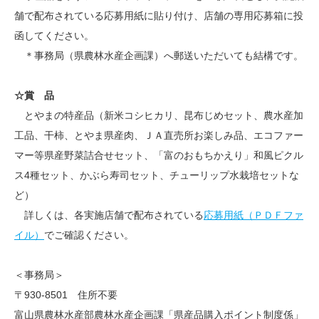
舗で配布されている応募用紙に貼り付け、店舗の専用応募箱に投
函してください。
＊事務局（県農林水産企画課）へ郵送いただいても結構です。
☆賞 品
とやまの特産品（新米コシヒカリ、昆布じめセット、農水産加
工品、干柿、とやま県産肉、ＪＡ直売所お楽しみ品、エコファー
マー等県産野菜詰合せセット、「富のおもちかえり」和風ピクル
ス4種セット、かぶら寿司セット、チューリップ水栽培セットな
ど）
詳しくは、各実施店舗で配布されている
応募用紙（ＰＤＦファ
イル）
でご確認ください。
＜事務局＞
〒930-8501 住所不要
富山県農林水産部農林水産企画課「県産品購入ポイント制度係」