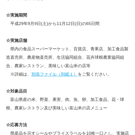
☆実施期間
平成29年9月9日(土)から11月12日(日)の65日間
☆実施店舗
県内の食品スーパーマーケット、百貨店、青果店、加工食品製
造直売所、農産物直売所、生活協同組合、花卉球根農業協同組
合、農家レストラン、美味しい富山米の店等
※詳細は、
別添ファイル（別紙１）
をご覧ください。
☆対象品目
富山県産の米、野菜、果実、肉、魚、卵、加工食品、花・球
根、農家レストラン及び美味しい富山米の店メニュー
☆応募方法
県産品を示すシールやプライスラベルを10枚一口とし、実施店