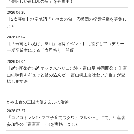
「美味しい富山米の店」を募集中！
2026.06.29
【2次募集】地産地消「とやまの旬」応援団の提案活動を募集し
ます
2026.06.04
【「寿司といえば、富山」連携イベント】北陸すしアカデミー
一期卒業生による「寿司祭り」開催！
2026.06.04
【🌾✨新発売✨🌾 マックスバリュ北陸 × 富山県 共同開発！ 】富
山の味覚をギュッと詰め込んだ 「富山郷土食味わい弁当」が登
場します🎉
とやま食の王国大使ふふふの活動
2026.07.27
「コノコト パパ・ママ子育てワクワクマルシェ」にて、生産者
参加型の「富富富」PRを実施しました