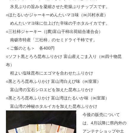
氷見ぶりの旨みを凝縮させた乾燥ぶりチップスです。
○ほたるいかジャーキーめんたいマヨ味（㈱川村水産）
めんたいマヨ味に仕上げた辛味の干ホタルイカです。
○三社柿ジャーキー（(農)富山干柿出荷組合連合会）
南砺市特産「三社柿」のセミドライ干柿です。
＜ご飯のとも＞ 各400円
○ソフト黒とろろ昆布ふりかけ 富山産えごま入り（㈱四十物昆
布）
程よい塩味昆布にエゴマを合わせたふりかけ
○黒とろろ昆布ふりかけ 富山湾白えび味（㈱室屋）
富山湾の宝石シロエビを加えた昆布ふりかけ
○黒とろろ昆布ふりかけ 富山湾ほたるいか味（㈱室屋）
富山湾の神秘ホタルイカを加えた昆布ふりかけ
今後の販売について
は、4月以降に県内外の
アンテナショップや土